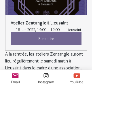
Atelier Zentangle à Lieusaint
18 juin 2022, 14:00 – 19:00 
 Lieusaint
S'inscrire
A la rentrée, les ateliers Zentangle auront 
lieu régulièrement le samedi matin à 
Lieusaint dans le cadre d'une association. 
Si tu souhaites être informé.e, envoie-moi 
un email.
Email
Instagram
YouTube
L'été arrive
Nous fêterons 
le solstice d'été
 le 3 juillet 
lors d'une nouvelle méditation celtique.