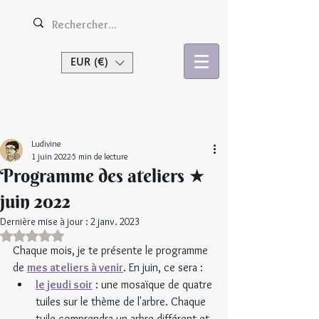
EUR (€)
Se connecter
Ludivine
1 juin 2022
5 min de lecture
Programme des ateliers ★
juin 2022
Dernière mise à jour :
2 janv. 2023
Noté NaN étoiles sur 5.
Chaque mois, je te présente le programme 
de 
mes ateliers à venir
. En juin, ce sera :
le jeudi soir
 : une mosaïque de quatre 
tuiles sur le thème de l'arbre. Chaque 
tuile comprendra un arbre différent et 