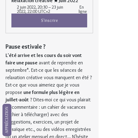
Relaxation créative ★ Juin 2022
2 juin 2022, 20:30 – 23 juin 
 En 
2022, 22:00 UTC+2 
ligne
S'inscrire
Pause estivale ?
L'été arrive et les cours du soir vont 
faire une pause
 avant de reprendre en 
septembre*. Est-ce que les séances de 
relaxation créative vous manquent en été ? 
Est-ce que vous aimeriez que je vous 
propose 
une formule plus légère en 
juillet-août
 ? Dites-moi ce qui vous plairait 
en commentaire : un cahier de vacances 
APPRÉCIATION
(fichier à télécharger) avec des 
suggestions, exercices, un projet de 
mosaïque etc., ou des vidéos enregistrées 
ou un atelier mensuel en direct... N'hésite 