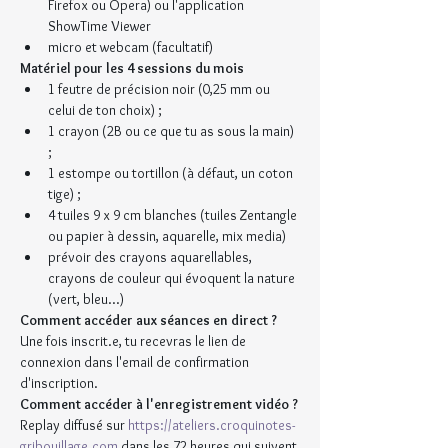
Firefox ou Opera) ou l'application 
ShowTime Viewer
micro et webcam (facultatif)
Matériel pour les 4 sessions du mois
1 feutre de précision noir (0,25 mm ou 
celui de ton choix) ;
1 crayon (2B ou ce que tu as sous la main) 
;
1 estompe ou tortillon (à défaut, un coton 
tige) ;
4 tuiles 9 x 9 cm blanches (tuiles Zentangle 
ou papier à dessin, aquarelle, mix media)
prévoir des crayons aquarellables, 
crayons de couleur qui évoquent la nature 
(vert, bleu...)
Comment accéder aux séances en direct ?
Une fois inscrit.e, tu recevras le lien de 
connexion dans l'email de confirmation 
d'inscription.
Comment accéder à l'enregistrement vidéo ?
Replay diffusé sur 
https://ateliers.croquinotes-
gribouillage.com
 dans les 72 heures qui suivent 