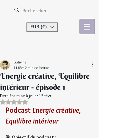
EUR (€)
Se connecter
Ludivine
11 févr.
2 min de lecture
Energie créative, Equilibre
intérieur - épisode 1
Dernière mise à jour :
15 févr.
Noté NaN étoiles sur 5.
Podcast 
Energie créative, 
Equilibre intérieur
🎯 
Objectif du podcast :