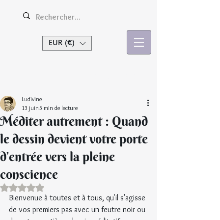
EUR (€)
Se connecter
Ludivine
13 juin
5 min de lecture
Méditer autrement : Quand
le dessin devient votre porte
d’entrée vers la pleine
conscience
Noté NaN étoiles sur 5.
Bienvenue à toutes et à tous, qu'il s'agisse 
de vos premiers pas avec un feutre noir ou 