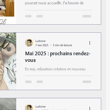
pourrait nous accueillir. J’ai besoin de
votre avis pour valider les dates de ma
prochaine retraite créative. Je suis à votre
écoute :)
Ludivine
7 mai 2025
3 min de lecture
Mai 2025 : prochains rendez-
vous
En mai, relaxation créative et nouveau
Cycl’Opus ! Je vous invite aussi à
répondre à un sondage sur la relaxation
sonore.
Ludivine