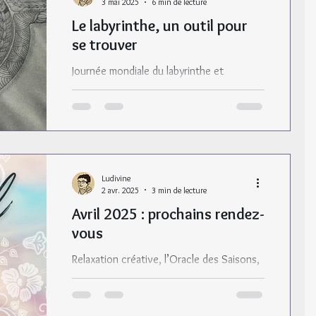
3 mai 2025
6 min de lecture
Le labyrinthe, un outil pour
se trouver
Journée mondiale du labyrinthe et
labyrinthes tanglés
Ludivine
2 avr. 2025
3 min de lecture
Avril 2025 : prochains rendez-
vous
Relaxation créative, l’Oracle des Saisons,
la vie en bleu... les nouveautés d’avril !