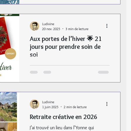
le symbole de la Graine de Vie ❄️ L’option
avec le matériel est disponible jusqu’au
14 décembre. Ça commence le 20
décembre !
Ludivine
20 nov. 2025
3 min de lecture
Aux portes de l’hiver 🌟 21
jours pour prendre soin de
soi
Un cadeau pour vous ! À partir du 1er
décembre, 21 jours pour accueillir le
solstice d’hiver avec la méthode
Zentangle ✨ Un programme inédit offert
à mes abonnés !
Ludivine
1 juin 2025
2 min de lecture
Retraite créative en 2026
J’ai trouvé un lieu dans l’Yonne qui