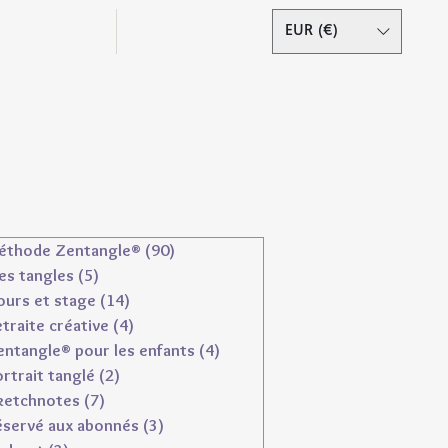
Podcast
Contact
EUR (€)
Se connecter
éthode Zentangle®
(90)
90 posts
es tangles
(5)
5 posts
ours et stage
(14)
14 posts
traite créative
(4)
4 posts
entangle® pour les enfants
(4)
4 posts
rtrait tanglé
(2)
2 posts
ketchnotes
(7)
7 posts
éservé aux abonnés
(3)
3 posts