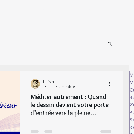
n ligne
Boutique
Actualités
M
Ludivine
M
13 juin
5 min de lecture
C
Méditer autrement : Quand
Re
le dessin devient votre porte
Z
d’entrée vers la pleine
Po
S
conscience
Et si la méditation ne demandait pas
R
l’immobilité ? Découvrez pourquoi il est