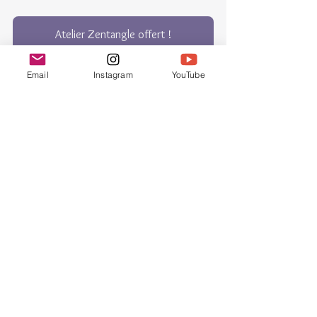
Atelier Zentangle offert !
Email
Instagram
YouTube
La pépite musicale
Dans cet épisode de mon podcast, je vous 
parle d'instruments de musique que j'adore 
💟 : le handpan et le Rav Vast.
Voici une vidéo où vous allez entendre les 
deux instruments joués ensemble. Je vous 
souhaite une bonne écoute.
https://youtu.be/3kGburmmSfQ?