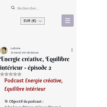
EUR (€)
Se connecter
Ludivine
16 mars
2 min de lecture
Energie créative, Equilibre
intérieur - épisode 2
Noté NaN étoiles sur 5.
Podcast 
Energie créative, 
Equilibre intérieur
🎯 
Objectif du podcast :