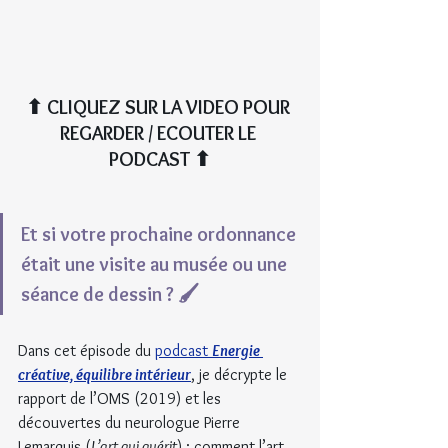
⬆︎ CLIQUEZ SUR LA VIDEO POUR 
REGARDER / ECOUTER LE 
PODCAST ⬆︎
Et si votre prochaine ordonnance 
était une visite au musée ou une 
séance de dessin ? 🖌️
Dans cet épisode du
podcast 
Energie 
créative, équilibre intérieur
, je décrypte le 
rapport de l’OMS (2019) et les 
découvertes du neurologue Pierre 
Lemarquis (
L’art qui guérit
) : comment l’art 