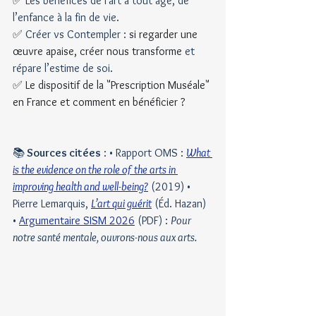
✅
 Les bénéfices de l'art à tout âge, de 
l’enfance à la fin de vie.
✅ 
Créer vs Contempler : 
si regarder une 
œuvre apaise, créer nous transforme
 et 
répare l’estime de soi.
✅ Le dispositif de la "Prescription Muséale" 
en France et comment en bénéficier ?
📚
 Sources citées
 : • Rapport OMS : 
What 
is the evidence on the role of the arts in 
improving health and well-being?
 (2019) • 
Pierre Lemarquis, 
L’art qui guérit
 (Éd. Hazan) 
• 
Argumentaire SISM 2026
 (PDF) : 
Pour 
notre santé mentale, ouvrons-nous aux arts.