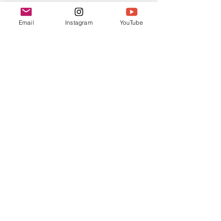
Email
Instagram
YouTube
Des ateliers à Lieusaint
J'anime deux ateliers Zentangle par mois 
pour 
l'association Artemis Choralis
. Ils 
ont lieu à Lieusaint, le samedi à 10h. 
Renseignement et inscription : 
artemis.choralis[@]gmail.com 