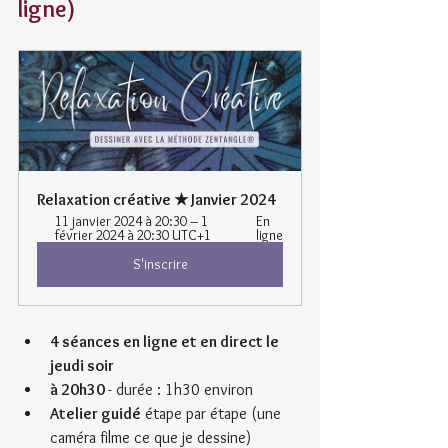
ligne)
Relaxation créative ★ Janvier 2024
11 janvier 2024 à 20:30 – 1 
En 
février 2024 à 20:30 UTC+1
ligne
S'inscrire
4 séances en ligne et en direct le 
jeudi soir
à 20h30 
- durée : 1h30 environ
Atelier guidé
 étape par étape (une 
caméra filme ce que je dessine)