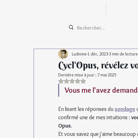
Zentangle
Cours e
Ludivine
1 déc. 2023
3 min de lecture
Cycl'Opus, révélez v
Dernière mise à jour :
7 mai 2025
Noté NaN étoiles sur 5.
Vous me l'avez demandé,
En lisant les réponses du 
sondage
 
confirmé une de mes intuitions : 
vo
Opus
.
Et vous savez que j'aime beaucoup ce