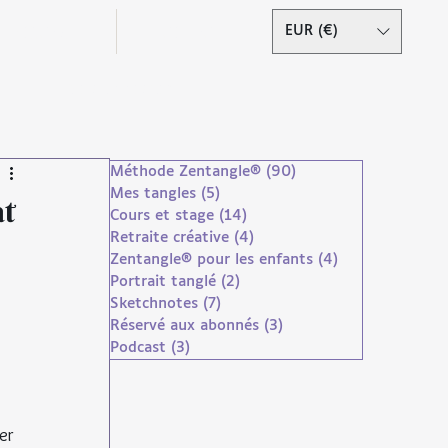
Podcast
Contact
EUR (€)
Se connecter
Méthode Zentangle®
(90)
90 posts
Mes tangles
(5)
5 posts
at
Cours et stage
(14)
14 posts
Retraite créative
(4)
4 posts
Zentangle® pour les enfants
(4)
4 posts
Portrait tanglé
(2)
2 posts
Sketchnotes
(7)
7 posts
Réservé aux abonnés
(3)
3 posts
Podcast
(3)
3 posts
droits réservés
er 