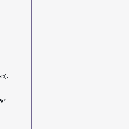
re).
age 