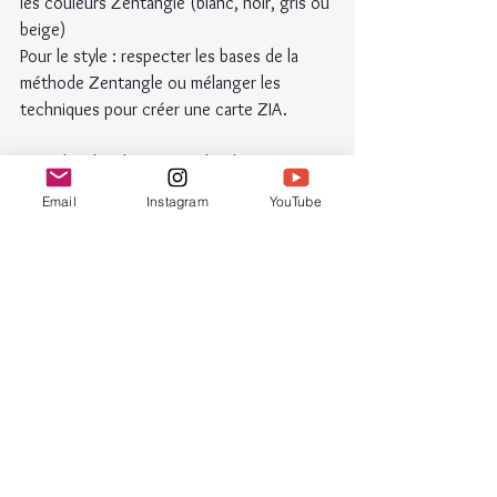
les couleurs Zentangle (blanc, noir, gris ou 
beige)
Pour le style : respecter les bases de la 
méthode Zentangle ou mélanger les 
techniques pour créer une carte ZIA.
Si tu décides de commander des cartes 
ATC dans ma boutique, j'enverrai ces 
Email
Instagram
YouTube
commandes en priorité en début de 
semaine prochaine, sans doute le 2 mai 
puisque le 1er mai est férié.