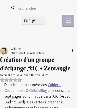
EUR (€)
Se connecter
Ludivine
28 avr. 2023
4 min de lecture
Création d'un groupe
d'échange ATC + Zentangle
Dernière mise à jour :
10 nov. 2025
Noté NaN étoiles sur 5.
Dans le dernier numéro des 
Cahiers 
Croquinotes & Gribouillage
, je consacre 
sept pages au format de carte ATC (Artist 
Trading Card). Ces cartes à créer et à 
collectionner sont l'héritage d'une 