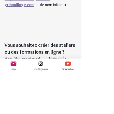
gribouillage.com
 et de mon infolettre.
Vous souhaitez créer des ateliers 
ou des formations en ligne ?
Vous êtes enseignante certifiée de la 
méthode Zentangle (CZT) ou vous 
Email
Instagram
YouTube
enseignez une autre discipline ? Vous aussi 
créez des cours en ligne, inscrivez-vous 
gratuitement sur 
Teachizy
. Consultez 
cette page
 pour en savoir plus sur cette 
plateforme de cours en ligne.
Chaleureusement,
Ludivine