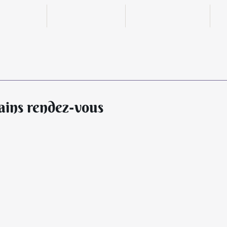
n ligne
Boutique
Actualités
e
ains rendez-vous
© Tous 