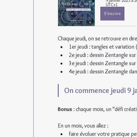
9 janvier 2025 à 2
UTC+1
S'inscrire
Chaque jeudi, on se retrouve en dire
1er jeudi : tangles et variation (i
2e jeudi : dessin Zentangle sur
3e jeudi : dessin Zentangle sur
4e jeudi : dessin Zentangle dan
On commence jeudi 9 ja
Bonus
 : chaque mois, un “défi créa
En un mois, vous allez :
faire évoluer votre pratique pe