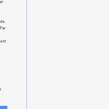
er 
ée. 
Par 
ment 
r 