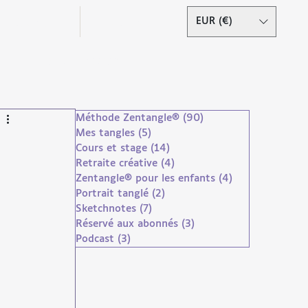
Podcast
Contact
EUR (€)
Se connecter
Méthode Zentangle®
(90)
90 posts
Mes tangles
(5)
5 posts
Cours et stage
(14)
14 posts
Retraite créative
(4)
4 posts
Zentangle® pour les enfants
(4)
4 posts
Portrait tanglé
(2)
2 posts
Sketchnotes
(7)
7 posts
Réservé aux abonnés
(3)
3 posts
Podcast
(3)
3 posts
droits réservés