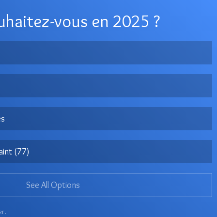
haitez-vous en 2025 ?
es
aint (77)
See All Options
er.