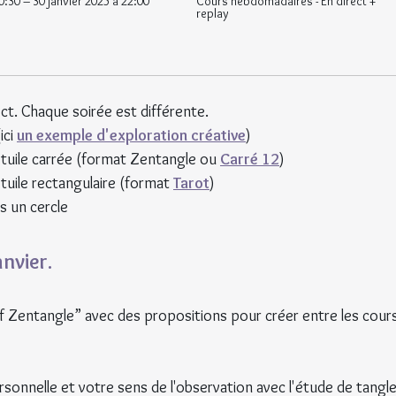
0:30 – 30 janvier 2025 à 22:00 
Cours hebdomadaires - En direct + 
replay
ct. Chaque soirée est différente.
ci 
un exemple d'exploration créative
)
 tuile carrée (format Zentangle ou 
Carré 12
)
 tuile rectangulaire (format 
Tarot
)
s un cercle
nvier.
tif Zentangle” avec des propositions pour créer entre les cours
rsonnelle et votre sens de l'observation avec l'étude de tangle