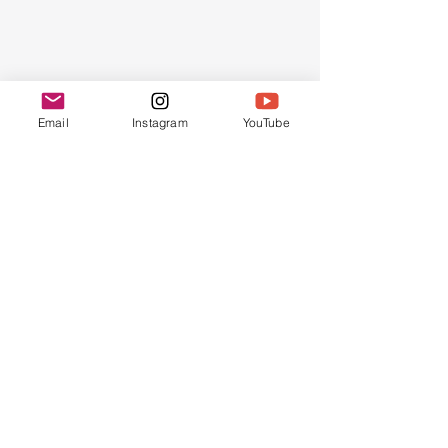
Email
Instagram
YouTube
Amuse-toi ! A demain pour la suite...
Ludivine