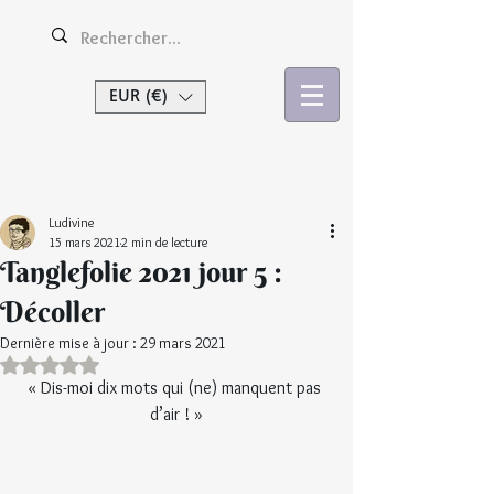
EUR (€)
Se connecter
Ludivine
15 mars 2021
2 min de lecture
Tanglefolie 2021 jour 5 :
Décoller
Dernière mise à jour :
29 mars 2021
Noté NaN étoiles sur 5.
« Dis-moi dix mots qui (ne) manquent pas 
d’air ! »