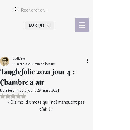
EUR (€)
Se connecter
Ludivine
14 mars 2021
2 min de lecture
Tanglefolie 2021 jour 4 :
Chambre à air
Dernière mise à jour :
29 mars 2021
Noté NaN étoiles sur 5.
« Dis-moi dix mots qui (ne) manquent pas 
d’air ! »