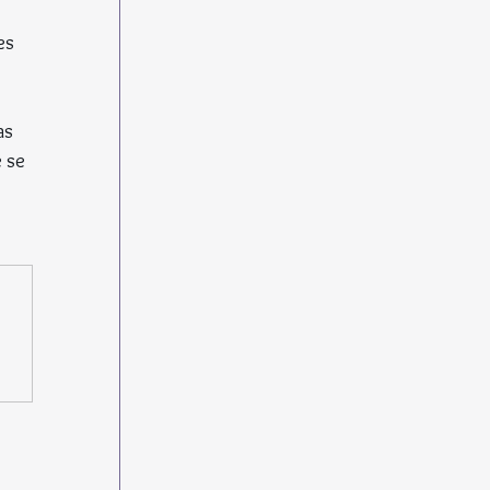
es 
 
 
as 
 se 