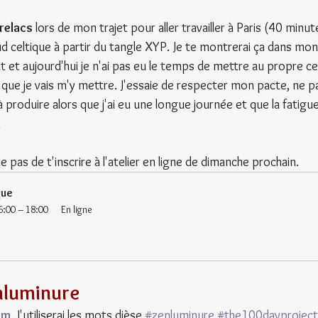
trelacs 
lors de mon trajet pour aller travailler à Paris (40 minut
œud celtique à partir du tangle XYP. Je te montrerai ça dans mon
nuit et aujourd'hui je n'ai pas eu le temps de mettre au propre ce
i que je vais m'y mettre. J'essaie de respecter mon pacte, ne p
 produire alors que j'ai eu une longue journée et que la fatigue
.
ie pas de t'inscrire à l'atelier en ligne de dimanche prochain.
que
6:00 – 18:00
En ligne
nluminure
am
. J'utiliserai les mots dièse 
#zenluminure
#the100dayproject