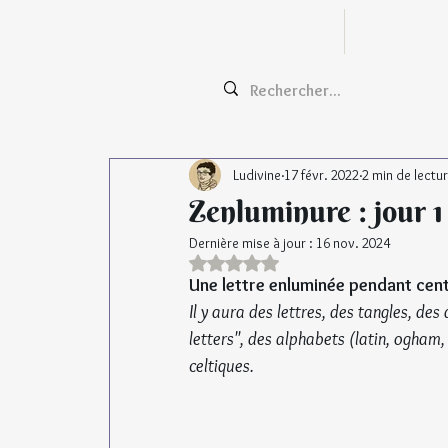
Zentangle
Cours e
Ludivine
17 févr. 2022
2 min de lectu
Zenluminure : jour 1
Dernière mise à jour :
16 nov. 2024
Noté NaN étoiles sur 5.
Une lettre enluminée pendant cent
Il y aura des lettres, des tangles, de
letters", des alphabets (latin, ogham, 
celtiques.