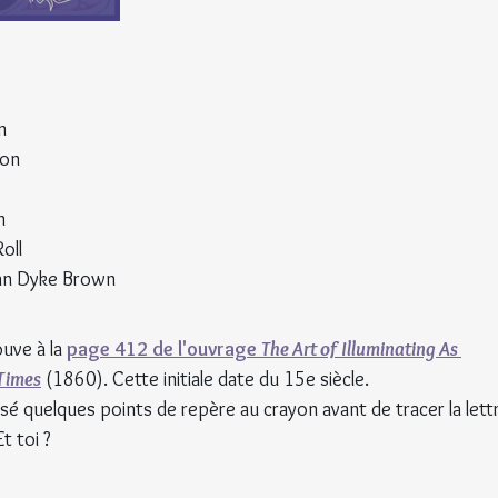
n
ron
n
oll
Van Dyke Brown
ouve à la 
page 412 de l'ouvrage 
The Art of Illuminating As 
 Times
 (1860). Cette initiale date du 15e siècle.
 posé quelques points de repère au crayon avant de tracer la lett
t toi ?