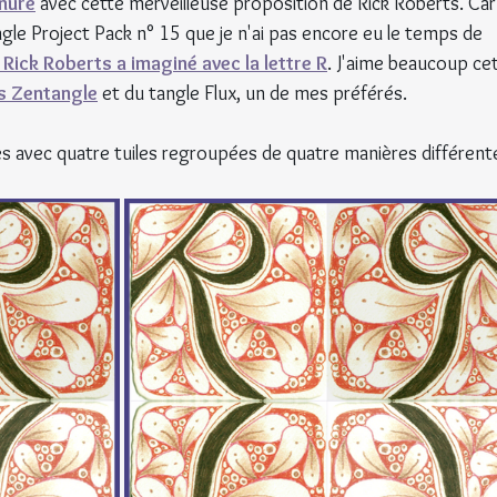
nure
 avec cette merveilleuse proposition de Rick Roberts. Car
ngle Project Pack n° 15 que je n'ai pas encore eu le temps de 
Rick Roberts a imaginé avec la lettre R
. J'aime beaucoup cet
s Zentangle
et du tangle Flux, un de mes préférés.
es avec quatre tuiles regroupées de quatre manières différente
!