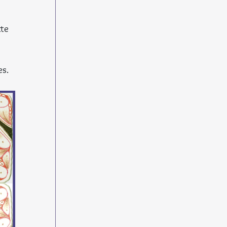
 
te 
s. 