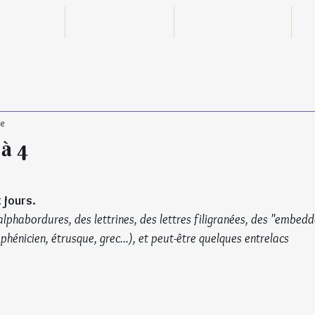
n ligne
Boutique
Actualités
re
 à 4
 jours.
s alphabordures, des lettrines, des lettres filigranées, des "embedd
phénicien, étrusque, grec...), et peut-être quelques entrelacs 
© Tous 