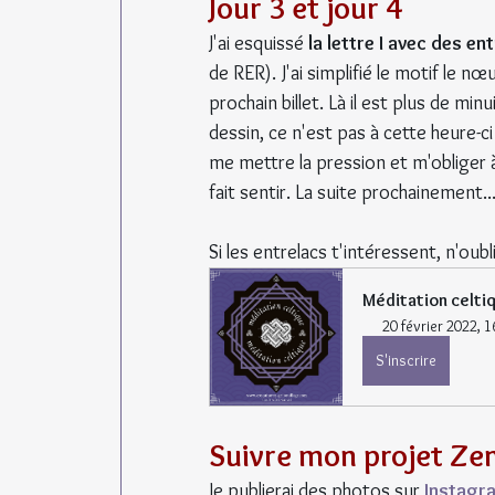
Jour 3 et jour 4
J'ai esquissé 
la lettre I avec des en
de RER). J'ai simplifié le motif le n
prochain billet. Là il est plus de mi
dessin, ce n'est pas à cette heure-c
me mettre la pression et m'obliger à
fait sentir. La suite prochainement..
Si les entrelacs t'intéressent, n'oubl
Méditation celti
20 février 2022, 1
S'inscrire
Suivre mon projet Ze
Je publierai des photos sur 
Instagr