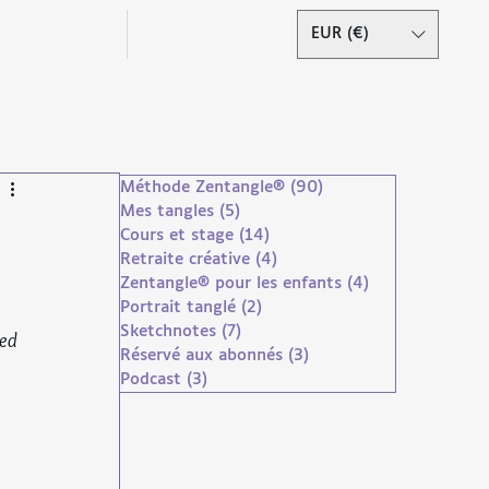
Podcast
Contact
EUR (€)
Se connecter
Méthode Zentangle®
(90)
90 posts
Mes tangles
(5)
5 posts
Cours et stage
(14)
14 posts
Retraite créative
(4)
4 posts
Zentangle® pour les enfants
(4)
4 posts
Portrait tanglé
(2)
2 posts
Sketchnotes
(7)
7 posts
ed 
Réservé aux abonnés
(3)
3 posts
Podcast
(3)
3 posts
droits réservés