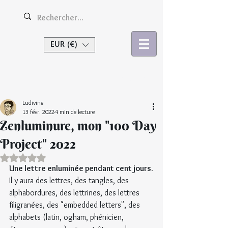
EUR (€)
Se connecter
Ludivine
13 févr. 2022
4 min de lecture
Zenluminure, mon "100 Day
Project" 2022
Noté NaN étoiles sur 5.
Une lettre enluminée pendant cent jours.
Il y aura des lettres, des tangles, des 
alphabordures, des lettrines, des lettres 
filigranées, des "embedded letters", des 
alphabets (latin, ogham, phénicien, 