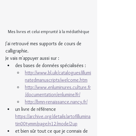
Mes livres et celui emprunté à la médiathèque
J'ai retrouvé mes supports de cours de 
calligraphie.
Je vais m'appuyer aussi sur :
des bases de données spécialisées :
http://www.bl.uk/catalogues/illumi
natedmanuscripts/welcome.htm
http://www.enluminures.culture.fr
/documentation/enlumine/fr/
http://bmn-renaissance.nancy.fr/
un livre de référence 
https://archive.org/details/artofillumina
tin00tymm/page/n12/mode/2up
et bien sûr tout ce que je connais de 