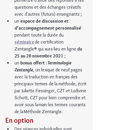
permettre d’avoir des réponses à tes 
questions et des échanges créatifs 
avec d'autres (futurs) enseignants ; 
un 
espace de discussion et 
d’accompagnement personnalisé
pendant toute la durée du  
séminaire
 de certification 
Zentangle® qui aura lieu en ligne 
du 
25 au 28 novembre 2021
 ; 
un 
bonus offert : 
Terminologie 
Zentangle
, un lexique de neuf pages 
avec la traduction en français des 
principaux termes de la méthode, écrit 
par Juliette Fiessinger, CZT et Ludivine 
Schott, CZT pour bien comprendre et 
avoir sous la main les termes courants 
de la Méthode Zentangle.
En option
Des séances individuelles sont 