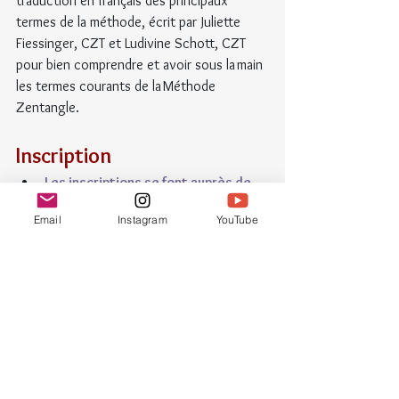
traduction en français des principaux 
termes de la méthode, écrit par Juliette 
Fiessinger, CZT et Ludivine Schott, CZT 
pour bien comprendre et avoir sous la main 
les termes courants de la Méthode 
Zentangle.
Inscription
Les inscriptions se font auprès de 
Juliette et Ludivine
.
Email
Instagram
YouTube
La Préparation (formule 6 ateliers) 
aura lieu avec un minimum de 6 
personnes inscrites.
L'accompagnement du séminaire aura 
lieu avec un minimum de 8 personnes 
inscrites.
Des séances individuelles sont 
possibles sur demande (contactez-
nous par email pour tarif et 