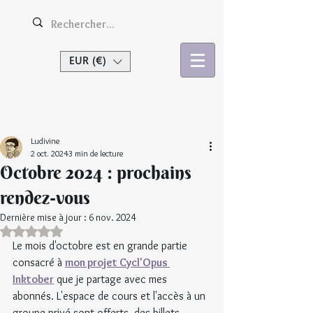
EUR (€)
Se connecter
Ludivine
2 oct. 2024
3 min de lecture
Octobre 2024 : prochains
rendez-vous
Dernière mise à jour :
6 nov. 2024
Noté NaN étoiles sur 5.
Le mois d'octobre est en grande partie 
consacré à 
mon projet Cycl'Opus 
Inktober
 que je partage avec mes 
abonnés. L'espace de cours et l'accès à un 
groupe privé sont offerts, des billets 