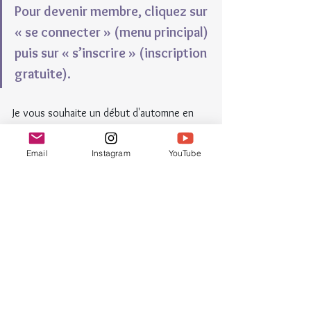
Pour devenir membre, cliquez sur 
« se connecter » (menu principal) 
puis sur « s’inscrire » (inscription 
gratuite).
Je vous souhaite un début d'automne en 
douceur.
Email
Instagram
YouTube
Chaleureusement,
Ludivine
Le meilleur moyen d’être informé(e) de mes 
offres (nouveaux cours, retraites créatives...) 
et promotions, c’est de vous inscrire à mon 
infolettre depuis 
la page d’accueil de mon site
. 
En devenant membre de mon site, vous aurez 
accès à des contenus et événements exclusifs 