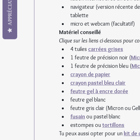
APPRÉCIATION
navigateur (version récente de
tablette
micro et webcam (facultatif)
Matériel conseillé
Clique sur les liens ci-dessous pour 
4 tuiles 
carrées grises
1 feutre de précision noir (
Mic
1 feutre de précision bleu (
Mic
crayon de papier
crayon pastel bleu clair
feutre gel à encre dorée
feutre gel blanc
feutre gris clair (Micron ou Gelly
fusain
 ou pastel blanc
estompes ou 
tortillons
Tu peux aussi opter pour un 
kit de