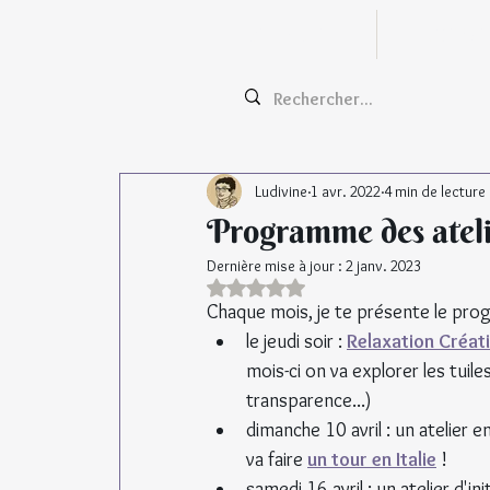
Zentangle
Cours e
Ludivine
1 avr. 2022
4 min de lecture
Programme des ateli
Dernière mise à jour :
2 janv. 2023
Noté NaN étoiles sur 5.
Chaque mois, je te présente le pr
le jeudi soir : 
Relaxation Créat
mois-ci on va explorer les tuile
transparence...)
dimanche 10 avril : un atelier e
va faire 
un tour en Italie
 !
samedi 16 avril : un atelier d'i