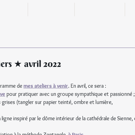
n ligne
Boutique
Actualités
ers ★ avril 2022
ogramme de 
mes ateliers à venir
. En avril, ce sera :
ive
pour pratiquer
avec un groupe sympathique et passionné ;
s grises (tangler sur papier teinté, ombre et lumière, 
© Tous 
n ligne inspiré par le dôme intérieur de la cathédrale de Sienne, 
nitiation à la méthode Zentangle, 
à Paris
.