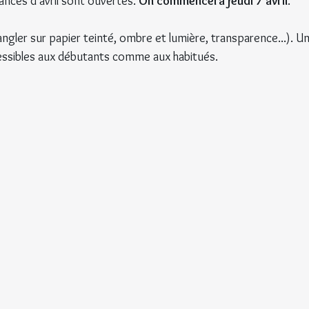
ances d'avril sont ouvertes. 
On commencera jeudi 7 avril
.
(tangler sur papier teinté, ombre et lumière, transparence...). U
cessibles aux débutants comme aux habitués.