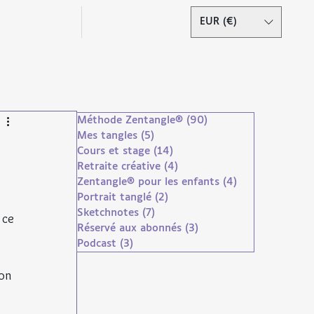
Podcast
Contact
EUR (€)
Se connecter
Méthode Zentangle®
(90)
90 posts
Mes tangles
(5)
5 posts
Cours et stage
(14)
14 posts
Retraite créative
(4)
4 posts
Zentangle® pour les enfants
(4)
4 posts
Portrait tanglé
(2)
2 posts
Sketchnotes
(7)
7 posts
 ce 
Réservé aux abonnés
(3)
3 posts
Podcast
(3)
3 posts
droits réservés
on 