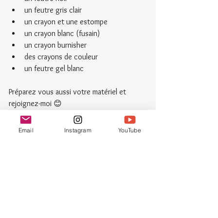
un feutre gris clair
un crayon et une estompe
un crayon blanc (fusain)
un crayon burnisher
des crayons de couleur
un feutre gel blanc
Préparez vous aussi votre matériel et 
rejoignez-moi 😊
A très vite !
Email
Instagram
YouTube
Ludivine
Méthode Zentangle®