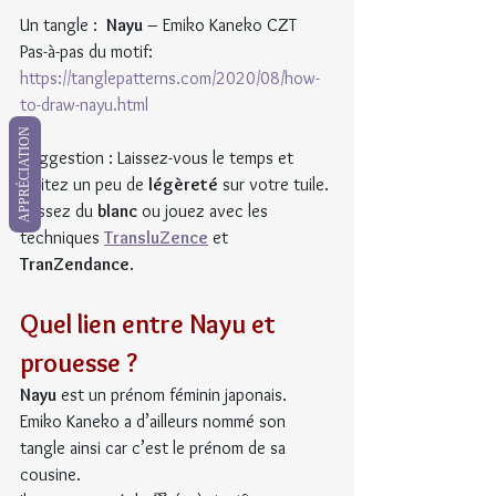
Un tangle :  
Nayu
 – Emiko Kaneko CZT
Pas-à-pas du motif: 
https://tanglepatterns.com/2020/08/how-
to-draw-nayu.html
APPRÉCIATION
Suggestion : Laissez-vous le temps et 
invitez un peu de 
légèreté
 sur votre tuile. 
Laissez du 
blanc
 ou jouez avec les 
techniques 
TransluZence
 et 
TranZendance
.
Quel lien entre Nayu et 
prouesse ?
Nayu
 est un prénom féminin japonais. 
Emiko Kaneko a d’ailleurs nommé son 
tangle ainsi car c’est le prénom de sa 
cousine.