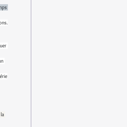
mps 
ons.
uer 
un 
érie
la 