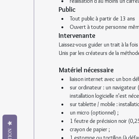
réalisation d'au moins un carrea
Public
Tout public à partir de 13 ans
Ouvert à toute personne même
Intervenante
Laissez-vous guider un trait à la fo
Unis par les créateurs de la méthod
Matériel nécessaire
liaison internet avec un bon déb
sur ordinateur : un navigateur
installation logicielle n’est néce
sur tablette / mobile : install
un micro (optionnel) ;
1 feutre de précision noir (0,2
crayon de papier ;
1 estompe ou tortillon (à défau