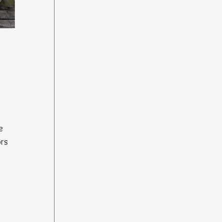
e 
rs 