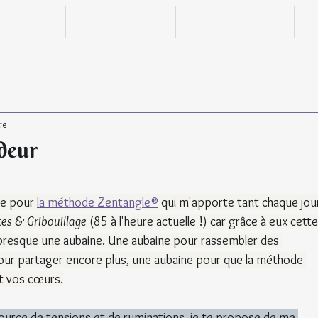
n ligne
Boutique
Actualités
re
deur
e pour 
la méthode Zentangle®
qui m'apporte tant chaque jour
es & Gribouillage
 (85 à l'heure actuelle !) car grâce à eux cette
presque une aubaine. Une aubaine pour rassembler des 
our partager encore plus, une aubaine pour que la méthode 
© Tous 
t vos cœurs.
ource de tensions et de ruminations, je te propose de me 