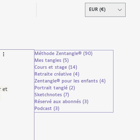
Podcast
Contact
EUR (€)
Se connecter
Méthode Zentangle®
(90)
90 posts
Mes tangles
(5)
5 posts
Cours et stage
(14)
14 posts
Retraite créative
(4)
4 posts
Zentangle® pour les enfants
(4)
4 posts
 et 
Portrait tanglé
(2)
2 posts
Sketchnotes
(7)
7 posts
 
Réservé aux abonnés
(3)
3 posts
Podcast
(3)
3 posts
droits réservés