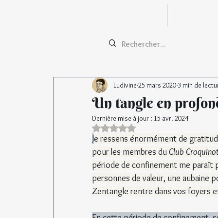
Zentangle
Cours e
Ludivine
25 mars 2020
3 min de lectu
Un tangle en profon
Dernière mise à jour :
15 avr. 2024
Noté NaN étoiles sur 5.
J
e ressens énormément de gratitud
pour les membres du 
Club Croquinot
période de confinement me paraît 
personnes de valeur, une aubaine p
Zentangle rentre dans vos foyers e
En cette période de confinement, s