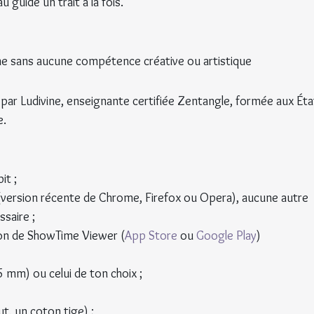
u guidé un trait à la fois.
 sans aucune compétence créative ou artistique
is par Ludivine, enseignante certifiée Zentangle, formée aux Éta
e.
it ;
 (version récente de Chrome, Firefox ou Opera), aucune autre 
ssaire ;
ation de ShowTime Viewer (
App Store
 ou 
Google Play
)
5 mm) ou celui de ton choix ;
t, un coton tige) ;