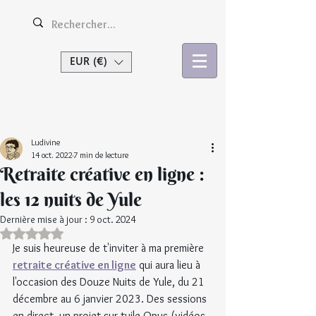
EUR (€)
Se connecter
Ludivine
14 oct. 2022
7 min de lecture
Retraite créative en ligne :
les 12 nuits de Yule
Dernière mise à jour :
9 oct. 2024
Noté NaN étoiles sur 5.
Je suis heureuse de t'inviter à ma première 
retraite créative en ligne
 qui aura lieu à 
l'occasion des Douze Nuits de Yule, du 21 
décembre au 6 janvier 2023. Des sessions 
en direct, un projet sur tuile Opus (vidéos 