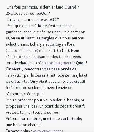
 Une fois par mois, le dernier lundi
Quand ?
25 places par soirée
Qui ? 
 En ligne, sur mon site web
Où ?
 Pratique de la méthode Zentangle sans 
guidance, chacun.e réalise une tuile à sa façon 
et/ou en utilisant les tangles que nous aurons 
sélectionnés. Echange et partage à l'oral 
(micro nécessaire) et à l'écrit (tchat). Nous 
réaliserons une mosaïque des tuiles créées 
lors de chaque soirée 
#soiréepigmentée
Quoi ?
On vient y rencontrer des passionnés de 
relaxation par le dessin (méthode Zentangle) et 
de créativité. On y vient avec un projet créatif 
à réaliser ou seulement avec l'envie de 
s'inspirer, d'échanger.
Je suis présente pour vous aider, si besoin, ou 
proposer une idée, un point de départ créatif.
Prêt.e à tangler toute la soirée ?
Prépare ton matériel, une tenue confortable, 
une boisson chaude...
En savoir plus : 
www.croquinotes-