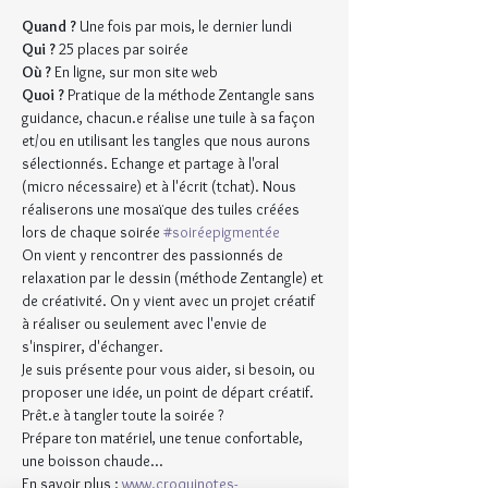
Quand ?
 Une fois par mois, le dernier lundi
Qui ? 
25 places par soirée
Où ?
 En ligne, sur mon site web
Quoi ?
 Pratique de la méthode Zentangle sans 
guidance, chacun.e réalise une tuile à sa façon 
et/ou en utilisant les tangles que nous aurons 
sélectionnés. Echange et partage à l'oral 
(micro nécessaire) et à l'écrit (tchat). Nous 
réaliserons une mosaïque des tuiles créées 
lors de chaque soirée 
#soiréepigmentée
On vient y rencontrer des passionnés de 
relaxation par le dessin (méthode Zentangle) et 
de créativité. On y vient avec un projet créatif 
à réaliser ou seulement avec l'envie de 
s'inspirer, d'échanger.
Je suis présente pour vous aider, si besoin, ou 
proposer une idée, un point de départ créatif.
Prêt.e à tangler toute la soirée ?
Prépare ton matériel, une tenue confortable, 
une boisson chaude...
En savoir plus : 
www.croquinotes-