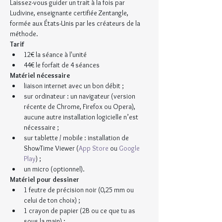
Laissez-vous guider un trait à la fois par 
Ludivine, enseignante certifiée Zentangle, 
formée aux États-Unis par les créateurs de la 
méthode.
Tarif
12€ la séance à l'unité
44€ le forfait de 4 séances
Matériel nécessaire
liaison internet avec un bon débit ;
sur ordinateur : un navigateur (version 
récente de Chrome, Firefox ou Opera), 
aucune autre installation logicielle n’est 
nécessaire ;
sur tablette / mobile : installation de 
ShowTime Viewer (
App Store
 ou 
Google 
Play
) ;
un micro (optionnel).
Matériel pour dessiner
1 feutre de précision noir (0,25 mm ou 
celui de ton choix) ;
1 crayon de papier (2B ou ce que tu as 
sous la main) ;