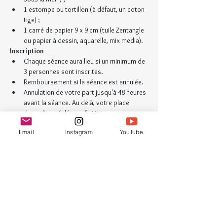
1 estompe ou tortillon (à défaut, un coton 
tige) ;
1 carré de papier 9 x 9 cm (tuile Zentangle 
ou papier à dessin, aquarelle, mix media).
Inscription
Chaque séance aura lieu si un minimum de 
3 personnes sont inscrites.
Remboursement si la séance est annulée.
Annulation de votre part jusqu'à 48 heures 
avant la séance. Au delà, votre place 
devra être réglée sauf si je trouve une 
personne pour vous remplacer.
Email
Instagram
YouTube
Renseignement
ludivine[@]croquinotes-gribouillage.com
Billets
Type de billet
Lundi 29 juin 2020