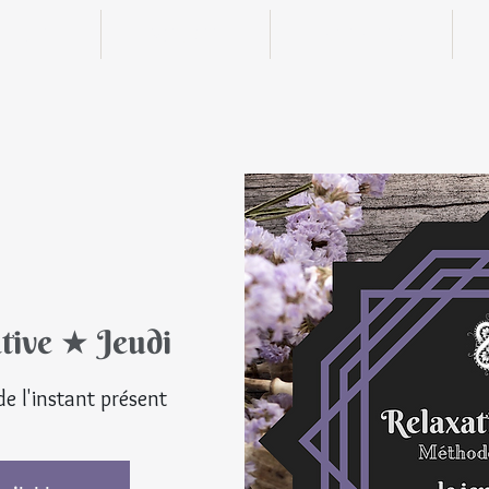
n ligne
Boutique
Actualités
tive ★ Jeudi
© Tou
 de l'instant présent