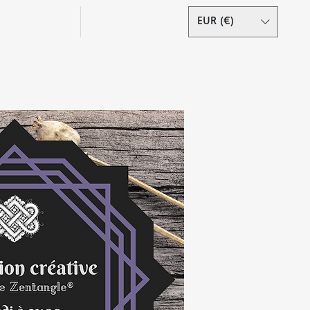
Podcast
Contact
EUR (€)
Se connecter
s droits réservés