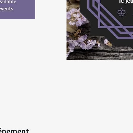
ailable
events
vénement