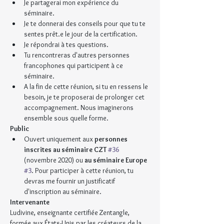
Je partagerai mon expérience du 
séminaire.
Je te donnerai des conseils pour que tu te 
sentes prêt.e le jour de la certification.
Je répondrai à tes questions.
Tu rencontreras d'autres personnes 
francophones qui participent à ce 
séminaire.
A la fin de cette réunion, si tu en ressens le 
besoin, je te proposerai de prolonger cet 
accompagnement. Nous imaginerons 
ensemble sous quelle forme.
Public
Ouvert uniquement aux 
personnes 
inscrites au séminaire CZT 
#36
(novembre 2020) ou 
au séminaire Europe 
#3
. Pour participer à cette réunion, tu 
devras me fournir un justificatif 
d'inscription au séminaire.
Intervenante
Ludivine, enseignante certifiée Zentangle, 
formée aux États-Unis par les créateurs de la 