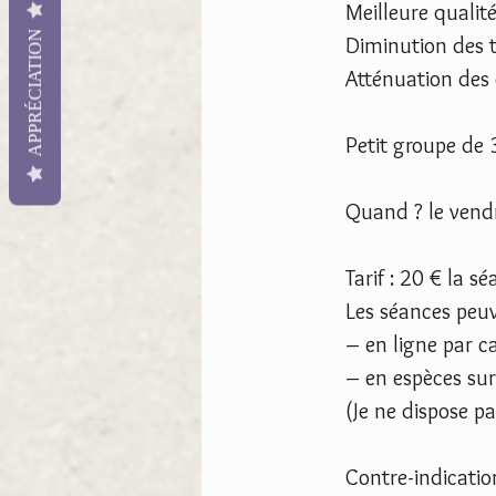
Meilleure quali
APPRÉCIATION
Diminution des 
Atténuation des 
Petit groupe de 
Quand ? le vendr
​Tarif : 20 € la 
Les séances peuv
– en ligne par ca
– en espèces sur 
(Je ne dispose p
Contre-indication