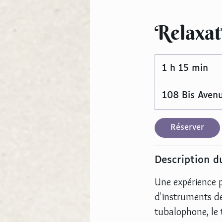
Relaxat
1 h 15 min
1
1
5
108 Bis Aven
m
i
Réserver
n
Description d
Une expérience 
d'instruments de
tubalophone, le 