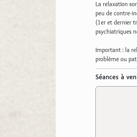
La relaxation son
peu de contre-in
(1er et dernier 
psychiatriques no
Important : la r
problème ou path
Séances à ven