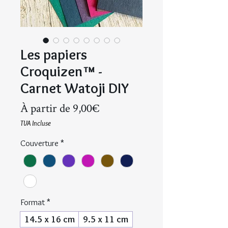
Les papiers
Croquizen™ -
Carnet Watoji DIY
Prix
À partir de
9,00€
promotionnel
TVA Incluse
Couverture
*
Format
*
14.5 x 16 cm
9.5 x 11 cm