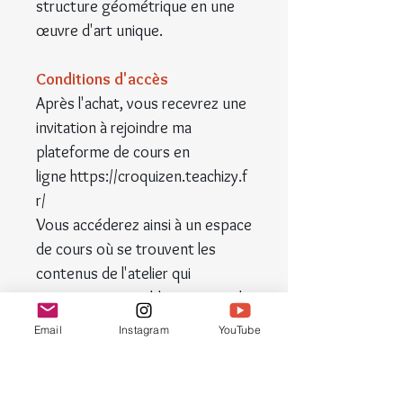
structure géométrique en une
œuvre d'art unique.
Conditions d'accès
Après l'achat, vous recevrez une
invitation à rejoindre ma
plateforme de cours en
ligne https://croquizen.teachizy.f
r/
Vous accéderez ainsi à un espace
de cours où se trouvent les
contenus de l'atelier qui
resteront accessibles tant que la
plateforme existe.
Email
Instagram
YouTube
NB : le circuit de la commande se
fait de manière automatique par