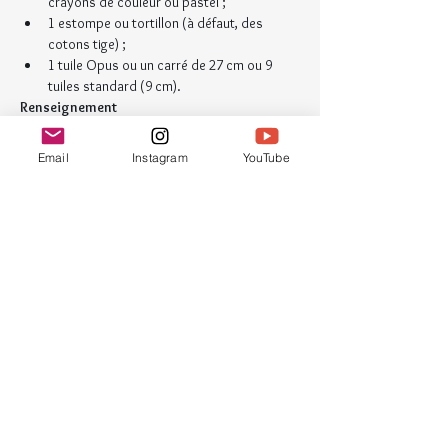
crayons de couleur ou pastel ;
1 estompe ou tortillon (à défaut, des 
cotons tige) ;
1 tuile Opus ou un carré de 27 cm ou 9 
tuiles standard (9 cm).
Renseignement
ludivine[@]croquinotes-gribouillage.com
Email
Instagram
YouTube
Billets
Vente expirée
Type de billet
M'offrir un café
Prix
3,00 €
TVA incluse