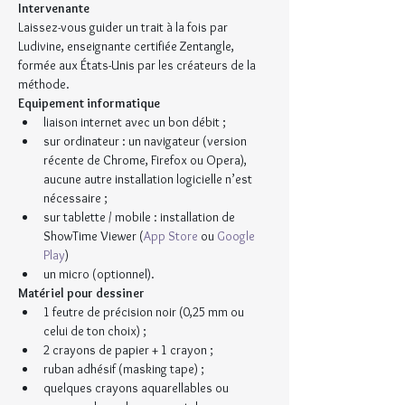
Intervenante
Laissez-vous guider un trait à la fois par 
Ludivine, enseignante certifiée Zentangle, 
formée aux États-Unis par les créateurs de la 
méthode.
Equipement informatique
liaison internet avec un bon débit ;
sur ordinateur : un navigateur (version 
récente de Chrome, Firefox ou Opera), 
aucune autre installation logicielle n’est 
nécessaire ;
sur tablette / mobile : installation de 
ShowTime Viewer (
App Store
 ou 
Google 
Play
)
un micro (optionnel).
Matériel pour dessiner
1 feutre de précision noir (0,25 mm ou 
celui de ton choix) ;
2 crayons de papier + 1 crayon ;
ruban adhésif (masking tape) ;
quelques crayons aquarellables ou 