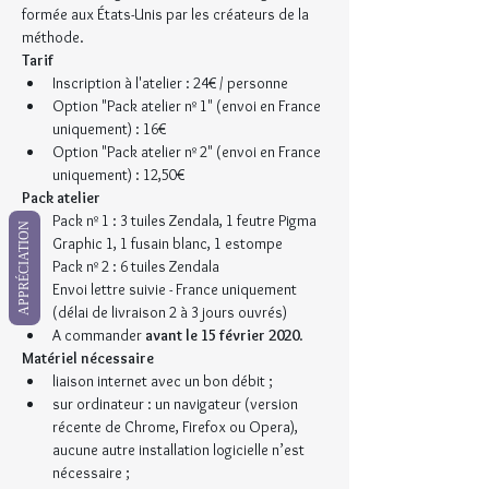
formée aux États-Unis par les créateurs de la 
méthode. 
Tarif
Inscription à l'atelier : 24€ / personne
Option "Pack atelier nº 1" (envoi en France 
uniquement) : 16€
Option "Pack atelier nº 2" (envoi en France 
uniquement) : 12,50€
Pack atelier
Pack nº 1 : 3 tuiles Zendala, 1 feutre Pigma 
APPRÉCIATION
Graphic 1, 1 fusain blanc, 1 estompe
Pack nº 2 : 6 tuiles Zendala
Envoi lettre suivie - France uniquement 
(délai de livraison 2 à 3 jours ouvrés)
A commander 
avant le 15 février 2020
.
Matériel nécessaire
liaison internet avec un bon débit ;
sur ordinateur : un navigateur (version 
récente de Chrome, Firefox ou Opera), 
aucune autre installation logicielle n’est 
nécessaire ;