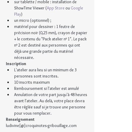
sur tablette / mobile : installation de 
ShowTime Viewer (
App Store
 ou 
Google 
Play
)
un micro (optionnel) ;
matériel pour dessiner : 1 feutre de 
précision noir (0,25 mm), crayon de papier 
+ le contenu du "Pack atelier nº 1". Le pack 
nº 2 est destiné aux personnes qui ont 
déjà une grande partie du matériel 
nécessaire.
Inscription
L'atelier aura lieu si un minimum de 3 
personnes sont inscrites.
10 inscrits maximum
Remboursement si l'atelier est annulé
Annulation de votre part jusqu'à 48 heures 
avant l'atelier. Au delà, votre place devra 
être réglée sauf si je trouve une personne 
pour vous remplacer.
Renseignement
ludivine[@]croquinotes-gribouillage.com