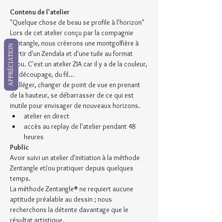
Contenu de l'atelier
"Quelque chose de beau se profile à l'horizon"
Lors de cet atelier conçu par la compagnie 
Zentangle, nous créerons une montgolfière à 
APPRÉCIATION
partir d'un Zendala et d'une tuile au format 
Bijou. C'est un atelier ZIA car il y a de la couleur, 
du découpage, du fil...
S'alléger, changer de point de vue en prenant 
de la hauteur, se débarrasser de ce qui est 
inutile pour envisager de nouveaux horizons.
atelier en direct
accès au replay de l'atelier pendant 48 
heures
Public
Avoir suivi un atelier d'initiation à la méthode 
Zentangle et/ou pratiquer depuis quelques 
temps.
La méthode Zentangle® ne requiert aucune 
aptitude préalable au dessin ; nous 
recherchons la détente davantage que le 
résultat artistique.