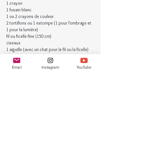
1 crayon
1 fusain blanc
1 ou 2 crayons de couleur
2 tortillons ou 1 estompe (1 pour l'ombrage et 
1 pour la lumière)
fil ou ficelle fine (150 cm)
ciseaux
1 aiguille (avec un chat pour le fil ou la ficelle) 
Inscription
L'atelier aura lieu si un minimum de 3 
Email
Instagram
YouTube
personnes sont inscrites.
Remboursement si l'atelier est annulé
Annulation de votre part jusqu'à 48 heures 
avant l'atelier. Au delà, votre place devra 
être réglée sauf si je trouve une personne 
pour vous remplacer. 
Renseignement
ludivine[@]croquinotes-gribouillage.com
Comment participer au cours en ligne en 
direct ?
Au plus tard la veille du cours, vous recevrez 