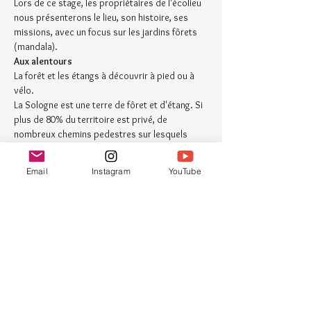
Lors de ce stage, les propriétaires de l'écolieu 
nous présenterons le lieu, son histoire, ses 
missions, avec un focus sur les jardins fôrets 
(mandala).
Aux alentours
La forêt et les étangs à découvrir à pied ou à 
vélo.
La Sologne est une terre de fôret et d'étang. Si 
plus de 80% du territoire est privé, de 
nombreux chemins pedestres sur lesquels 
vous pourrez rouler à vélo vous ouvrent les 
portes. 
Email
Instagram
YouTube
Pierrefitte sur Sauldre est un petit village de 
Sologne qui tire sa renommée des fleurs et 
arbustes qui ornent chaque coin de rue.
Tarif
frais pédagogiques (matériel de dessin 
compris) : 198 euros TTC à régler avant le 
stage (chèque ou virement)
hébergement en pension complète (3 
repas / jour) : chambre partagée 190 
euros TTC par personne - règlement à 