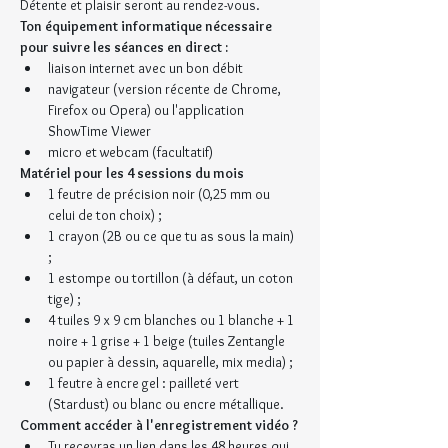
Détente et plaisir seront au rendez-vous.
Ton équipement informatique nécessaire 
pour suivre les séances en direct :
liaison internet avec un bon débit
navigateur (version récente de Chrome, 
Firefox ou Opera) ou l'application 
ShowTime Viewer
micro et webcam (facultatif)
Matériel pour les 4 sessions du mois
1 feutre de précision noir (0,25 mm ou 
celui de ton choix) ;
1 crayon (2B ou ce que tu as sous la main) 
;
1 estompe ou tortillon (à défaut, un coton 
tige) ;
4 tuiles 9 x 9 cm blanches ou 1 blanche + 1 
noire + 1 grise + 1 beige (tuiles Zentangle 
ou papier à dessin, aquarelle, mix media) ;
1 feutre à encre gel : pailleté vert 
(Stardust) ou blanc ou encre métallique.﻿
Comment accéder à l'enregistrement vidéo ?
Tu recevras un lien dans les 48 heures qui 