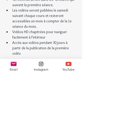
suivent la première séance.
Les vidéos seront publiées le samedi 
suivant chaque cours et resteront 
accessibles un mois à compter de la 1e 
séance du mois.
Vidéos HD chapitrées pour naviguer 
facilement à l'intérieur
Accès aux vidéos pendant 30 jours à 
partir de la publication de la première 
vidéo
Programme
Email
Instagram
YouTube
20:30 - 22:00
1 heure 30 minutes
Jeudi 9 septembre
En ligne
20:30 - 22:00