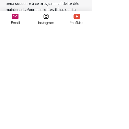
peux souscrire à ce programme fidélité dès 
maintenant. Pour en profiter, il faut que tu 
prennes l'abonnement proposé sur la page 
d'inscription de cet atelier (rubrique "Offre 
Email
Instagram
YouTube
Abonnement"). Pour bénéficier de cette offre, 
tu auras besoin d'un compte pour te connecter 
à mon site web.
Programme
20:30 - 22:00
1 heure 30 minutes
Lundi 5 septembre
En ligne
20:30 - 22:00
1 heure 30 minutes
Lundi 12 septembre
En ligne