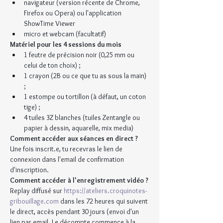
navigateur (version récente de Chrome, 
Firefox ou Opera) ou l'application 
ShowTime Viewer
micro et webcam (facultatif)
Matériel pour les 4 sessions du mois
1 feutre de précision noir (0,25 mm ou 
celui de ton choix) ;
1 crayon (2B ou ce que tu as sous la main) 
;
1 estompe ou tortillon (à défaut, un coton 
tige) ;
4 tuiles 3Z blanches (tuiles Zentangle ou 
papier à dessin, aquarelle, mix media)
Comment accéder aux séances en direct ?
Une fois inscrit.e, tu recevras le lien de 
connexion dans l'email de confirmation 
d'inscription.
Comment accéder à l'enregistrement vidéo ?
Replay diffusé sur 
https://ateliers.croquinotes-
gribouillage.com
 dans les 72 heures qui suivent 
le direct, accès pendant 30 jours (envoi d'un 
lien par email. Le décompte commence à la 