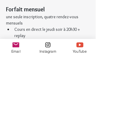
Forfait mensuel
une seule inscription, quatre rendez-vous 
mensuels
Cours en direct le jeudi soir à 20h30 + 
replay
Durée : 1h30-2h
4 cours en ligne par mois
Email
Instagram
YouTube
Accès aux vidéos illimité
Public
Ouvert à tou.te.s.
La méthode Zentangle® ne requiert aucune 
aptitude préalable au dessin ; nous 
recherchons la détente davantage que le 
résultat artistique.
Détails et inscription dans ma boutique : 
https://www.croquinotes-
gribouillage.com/product-page/relaxation-
cr%C3%A9ative