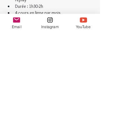
Durée : 1h30-2h
4 cours en ligne par mois
Accès aux vidéos illimité
Email
Instagram
YouTube
Public
Ouvert à tou.te.s.
La méthode Zentangle® ne requiert aucune 
aptitude préalable au dessin ; nous 
recherchons la détente davantage que le 
résultat artistique.
Détails et inscription dans ma boutique : 
https://www.croquinotes-
gribouillage.com/product-page/relaxation-
cr%C3%A9ative
Partager cet événement