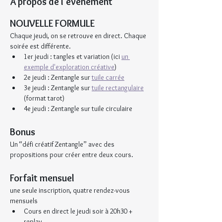
À propos de l'événement
NOUVELLE FORMULE
Chaque jeudi, on se retrouve en direct. Chaque 
soirée est différente.
1er jeudi : tangles et variation (ici 
un 
exemple d'exploration créative
)
2e jeudi : Zentangle sur 
tuile carrée
3e jeudi : Zentangle sur 
tuile rectangulaire
(format tarot)
4e jeudi : Zentangle sur tuile circulaire
Bonus
Un “défi créatif Zentangle” avec des 
propositions pour créer entre deux cours.
Forfait mensuel
une seule inscription, quatre rendez-vous 
mensuels
Cours en direct le jeudi soir à 20h30 + 
replay