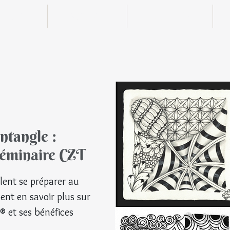
n ligne
Boutique
Actualités
tangle :
séminaire CZT
© Tou
lent se préparer au
nt en savoir plus sur
 et ses bénéfices