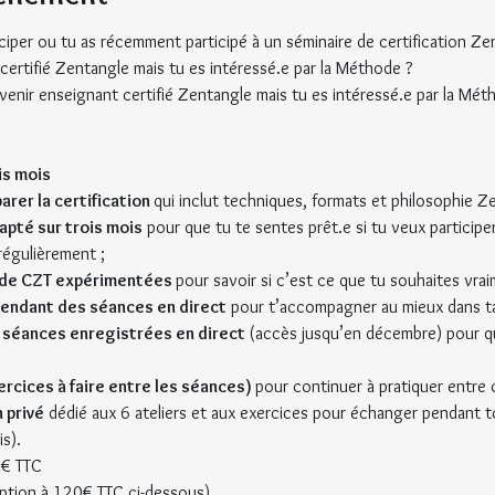
iciper ou tu as récemment participé à un séminaire de certification Ze
certifié Zentangle mais tu es intéressé.e par la Méthode ?
evenir enseignant certifié Zentangle mais tu es intéressé.e par la Mét
s mois
rer la certification 
qui inclut techniques, formats et philosophie Z
té sur trois mois
 pour que tu te sentes prêt.e si tu veux participer
régulièrement ;
 de CZT expérimentées 
pour savoir si c’est ce que tu souhaites vrai
pendant des séances en direct
 pour t’accompagner au mieux dans ta
 séances enregistrées en direct 
(accès jusqu’en décembre) pour que
ercices à faire entre les séances) 
pour continuer à pratiquer entre 
 privé
 dédié aux 6 ateliers et aux exercices pour échanger pendant t
s).
0€ TTC
ription à 120€ TTC ci-dessous)