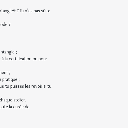
ntangle® ? Tu n’es pas sûr.e 
hode ?
entangle ;
 à la certification ou pour 
ment ;
 pratique ;
 tu puisses les revoir si tu 
chaque atelier.
oute la durée de 