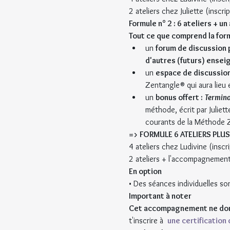
2 ateliers chez Juliette (inscr
Formule n° 2 : 6 ateliers +
Tout ce que comprend la form
un 
forum de discussion p
d'autres (futurs) ensei
un 
espace de discussio
Zentangle® qui aura lieu
un 
bonus offert :
Termino
méthode, écrit par Juliet
courants de la Méthode 
=> FORMULE 6 ATELIERS PL
4 ateliers chez Ludivine (insc
2 ateliers + l'accompagnement 
En option
• Des séances individuelles so
Important à noter
Cet accompagnement ne donn
t'inscrire à  
une certification o