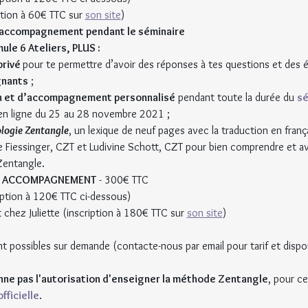
iption à 60€ TTC sur 
son site
)
 un accompagnement pendant le séminaire
ule 6 Ateliers, PLUS :
rivé 
pour te permettre d’avoir des réponses à tes questions et des 
gnants
 ;
n et d’accompagnement personnalisé
 pendant toute la durée du 
sé
 en ligne du 25 au 28 novembre 2021 ;
logie Zentangle
, un lexique de neuf pages avec la traduction en franç
te Fiessinger, CZT et Ludivine Schott, CZT pour bien comprendre et av
Zentangle.
US ACCOMPAGNEMENT
 - 300€ TTC
ription à 120€ TTC ci-dessous)
chez Juliette (inscription à 180€ TTC sur 
son site
)
nt possibles sur demande (contacte-nous par email pour tarif et disponi
e pas l'autorisation d'enseigner la méthode Zentangle
, pour ce
fficielle
.