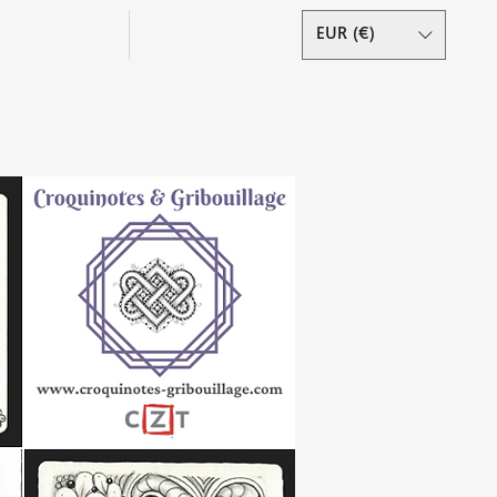
Podcast
Contact
EUR (€)
Se connecter
s droits réservés