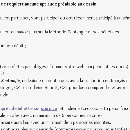
e requiert aucune aptitude préalable au dessin.
ulent participer, vont participer ou ont récemment participé à un sémi
eulent en savoir plus sur la Méthode Zentangle et ses bénéfices.
un bon débit ;
vous n’êtes pas obligés d’allumer votre webcam pendant les cours).
 !
 Zentangle
, un lexique de neuf pages avec la traduction en français d
essinger, CZT et Ludivine Schott, CZT pour bien comprendre et avoir s
ngle.
uprès de Juliette sur 
son site
 et Ludivine (ci-dessous tu peux t'inscr
le aura lieu avec un minimum de 6 personnes inscrites.
naire aura lieu avec un minimum de 8 personnes inscrites.
 sont possibles sur demande (contactez-nous par email pour tarif et di