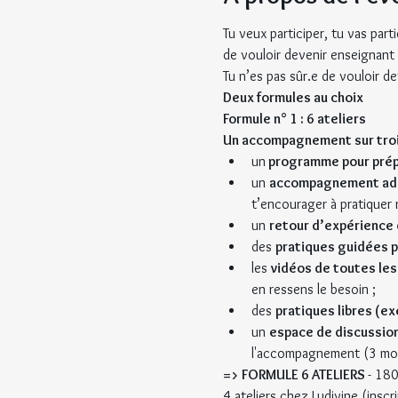
Tu veux participer, tu vas part
de vouloir devenir enseignant 
Tu n’es pas sûr.e de vouloir d
Deux formules au choix
Formule n° 1 : 6 ateliers
Un accompagnement sur troi
un
 programme pour prépa
un 
accompagnement adap
t’encourager à pratiquer 
un 
retour d’expérience
des 
pratiques guidées 
les 
vidéos de toutes les
en ressens le besoin ;
des 
pratiques libres (ex
un 
espace de discussion
l'accompagnement (3 moi
=> FORMULE 6 ATELIERS 
- 18
4 ateliers chez Ludivine (insc