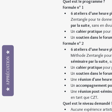
Quel est le programme ?
Formule n° 1
6 ateliers d’une heure 
Zentangle pour te donne
par la suite
, sans en divu
Un 
cahier pratique
 pour 
Un 
soutien dans le foru
Formule n° 2
6 ateliers d’une heure 
Méthode Zentangle pour 
APPRÉCIATION
séminaire par la suite
, 
Un 
cahier pratique 
pour 
Un 
soutien dans le foru
Une 
réunion d'une heure
Un 
accompagnement pour
Une 
réunion post-sémina
en tant que CZT.
Quel est le niveau demandé 
Aucune expérience artisti