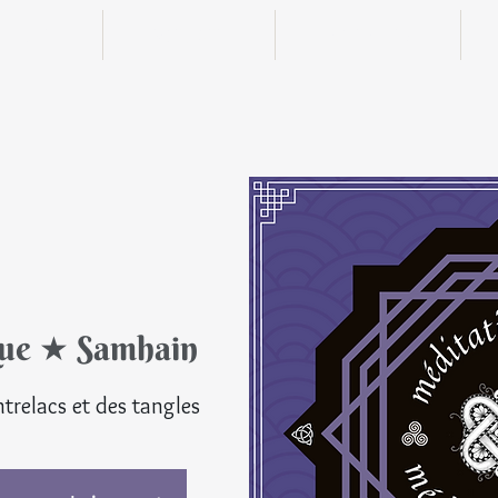
n ligne
Boutique
Actualités
que ★ Samhain
© Tou
trelacs et des tangles