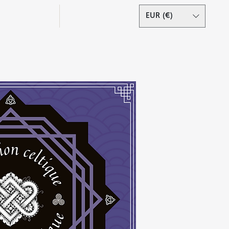
Podcast
Contact
EUR (€)
Se connecter
s droits réservés