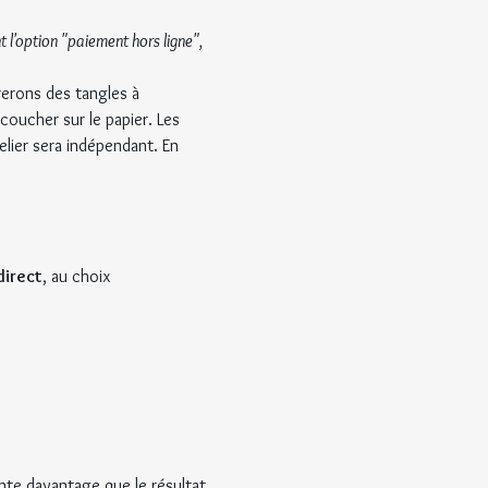
l'option "paiement hors ligne", 
rerons des tangles à 
coucher sur le papier. Les 
ier sera indépendant. En 
direct
, au choix
te davantage que le résultat 