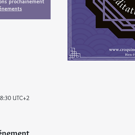
ions prochainement
vénements
18:30 UTC+2
vénement