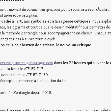
me au moment du paiement en ligne, vous pouvez vous inscrire en choisissant 
nt après votre inscription.
 
dédié à l'art, aux symboles et à la sagesse celtiques
, nous explo
lacs, les oghams et tout ce que le dessin méditatif nous permettra de 
de la méthode Zentangle nous accompagneront en chemin. Chaque atel
engagez pas à suivre tout le cycle.
ion de la célébration de Samhain, le nouvel an celtique.
liers.croquinotes-gribouillage.com
dans les 72 heures qui suivent le 
avec la formule ATELIER Z+7
 avec la formule ATELIER Z+30
e décompte commence à la réception du lien.
certifiée Zentangle depuis 2018.
iert aucune aptitude préalable au dessin ; nous recherchons la déten