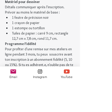
Matériel pour dessiner
Détails communiquer après l'inscription. 
Prévoir au moins le matériel de base :
1 feutre de précision noir
1 crayon de papier
1 estompe ou tortillon
Tuiles de papier : carré 9 cm, rectangle 
12,7 cm x 7,8 cm, rond 11,7 cm.
Programme Fidélité
Pour profiter d'une remise sur mes ateliers en 
ligne pendant 3 mois, tu peux  souscrire avant 
ton inscription à un abonnement fidélité (5, 10 
ou 15%). Si tu es adhérent.e, n'oublie pas de te 
connecter à mon site avant l'achat de l'atelier.
Email
Instagram
YouTube
Billets
Vente expirée
Type de billet