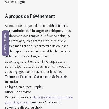
Atelier en ligne
À propos de l'événement
Au cours de ce cycle d'ateliers 
dédié à l'art, 
aux symboles et à la sagesse celtiques
, nous 
APPRÉCIATION
explorerons des tangles à l'influence celtique, 
des entrelacs, les oghams et tout ce que le 
dessin méditatif nous permettra de coucher 
sur le papier. Les techniques et la philosophie 
de la méthode Zentangle nous 
accompagneront en chemin. Chaque atelier 
sera indépendant. En vous inscrivant, vous ne 
vous engagez pas à suivre tout le cycle.
Thème de l'atelier : Ostara et la St Patrick 
(Irlande)
En ligne
, en direct + replay
Durée
 : 2 h environ
Replay diffusé sur
https://ateliers.croquinotes-
gribouillage.com
dans les 72 heures qui 
suivent le direct
, au choix