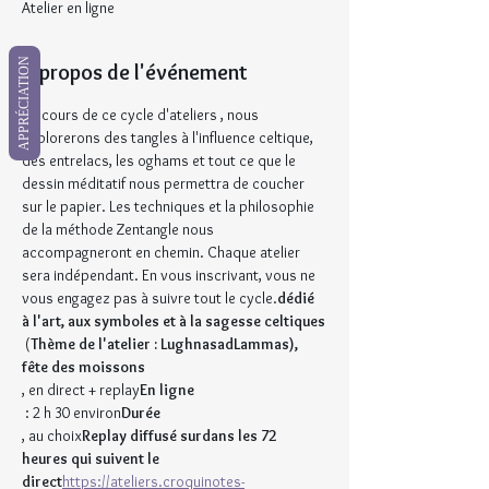
Atelier en ligne
APPRÉCIATION
À propos de l'événement
Au cours de ce cycle d'ateliers 
, nous 
explorerons des tangles à l'influence celtique, 
des entrelacs, les oghams et tout ce que le 
dessin méditatif nous permettra de coucher 
sur le papier. Les techniques et la philosophie 
de la méthode Zentangle nous 
accompagneront en chemin. Chaque atelier 
sera indépendant. En vous inscrivant, vous ne 
vous engagez pas à suivre tout le cycle.
dédié 
à l'art, aux symboles et à la sagesse celtiques
 (
Thème de l'atelier : Lughnasad
Lammas), 
fête des moissons
, en direct + replay
En ligne
 : 2 h 30 environ
Durée
, au choix
Replay diffusé sur
dans les 72 
heures qui suivent le 
direct
https://ateliers.croquinotes-