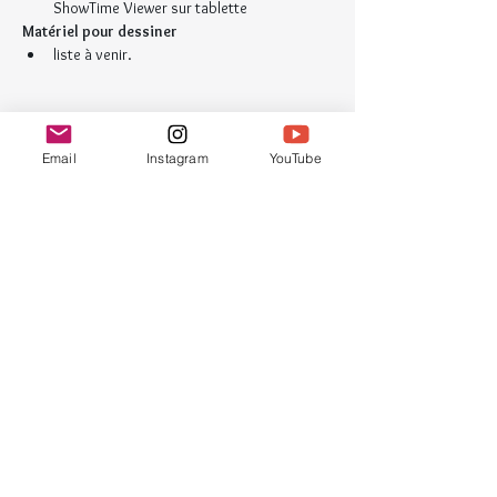
ShowTime Viewer sur tablette
Matériel pour dessiner
liste à venir.
Billets
Email
Instagram
YouTube
Vente expirée
Type de billet
ATELIER Z+7
Plus d'info
Prix
30,00 €
Vente expirée
Type de billet