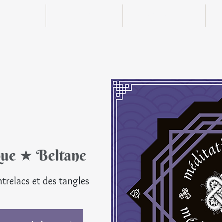
n ligne
Boutique
Actualités
que ★ Beltane
© Tou
trelacs et des tangles