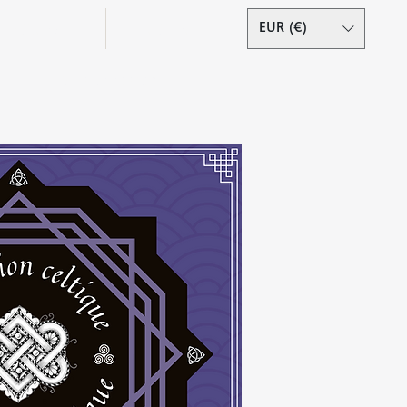
Podcast
Contact
EUR (€)
Se connecter
s droits réservés