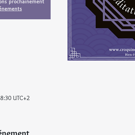
ions prochainement
vénements
18:30 UTC+2
vénement