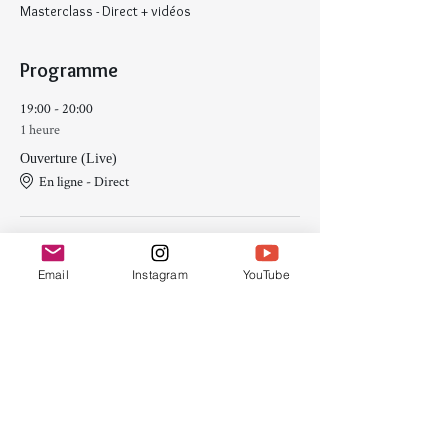
Masterclass - Direct + vidéos
Programme
19:00 - 20:00
1 heure
Ouverture (Live)
En ligne - Direct
18:00 - 20:00
2 heures
Email
Instagram
YouTube
1e partie
Vidéo
Tout voir
4 autres éléments disponibles