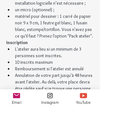
installation logicielle n’est nécessaire ;
un micro (optionnel) ;
matériel pour dessiner : 1 carré de papier 
noir 9 x 9 cm, 1 feutre gel blanc, 1 fusain 
blanc, estompe/tortillon. Vous n'avez pas 
ce qu'il faut ? Prenez l'option "Pack atelier".
Inscription
L'atelier aura lieu si un minimum de 3 
personnes sont inscrites.
10 inscrits maximum
Remboursement si l'atelier est annulé
Annulation de votre part jusqu'à 48 heures 
avant l'atelier. Au delà, votre place devra 
être réglée sauf si je trouve une personne 
pour vous remplacer.
Renseignement
Email
Instagram
YouTube
ludivine[@]croquinotes-gribouillage.com
Billets