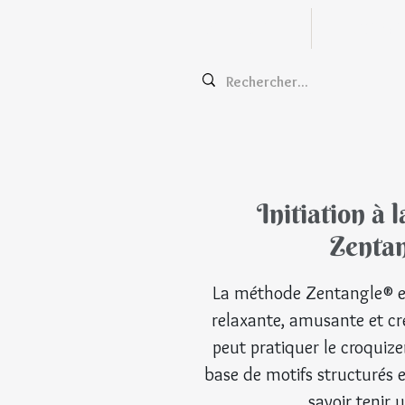
Zentangle
Cours e
Initiation à 
Zentan
La méthode Zentangle® es
relaxante, amusante et cr
peut pratiquer le croquize
base de motifs structurés et 
savoir tenir u