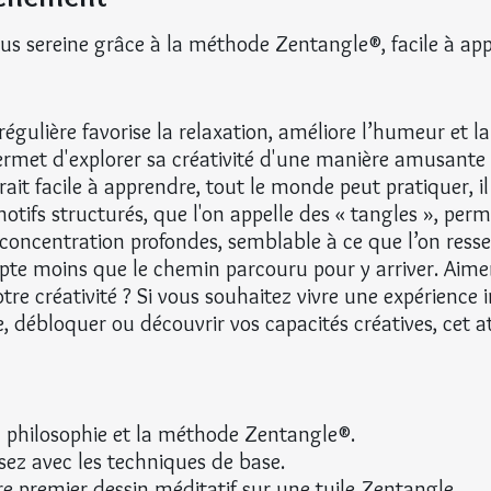
lus sereine grâce à la méthode Zentangle®, facile à app
régulière favorise la relaxation, améliore l’humeur et la
et d'explorer sa créativité d'une manière amusante e
it facile à apprendre, tout le monde peut pratiquer, il 
 motifs structurés, que l'on appelle des « tangles », per
 concentration profondes, semblable à ce que l’on ress
pte moins que le chemin parcouru pour y arriver. Aimer
tre créativité ? Si vous souhaitez vivre une expérience in
, débloquer ou découvrir vos capacités créatives, cet ate
 philosophie et la méthode Zentangle®.
sez avec les techniques de base.
re premier dessin méditatif sur une tuile Zentangle.