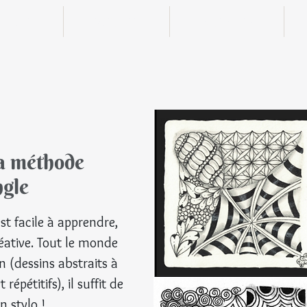
n ligne
Boutique
Actualités
la méthode
gle
t facile à apprendre,
© Tou
éative. Tout le monde
n (dessins abstraits à
répétitifs), il suffit de
n stylo !