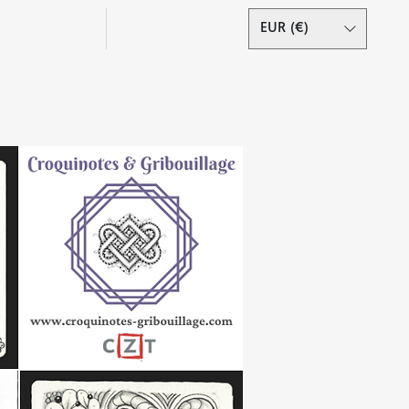
Podcast
Contact
EUR (€)
Se connecter
s droits réservés