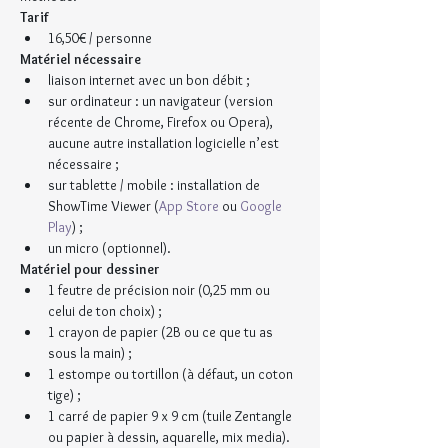
Tarif
16,50€ / personne
Matériel nécessaire
liaison internet avec un bon débit ;
sur ordinateur : un navigateur (version 
récente de Chrome, Firefox ou Opera), 
aucune autre installation logicielle n’est 
nécessaire ;
sur tablette / mobile : installation de 
ShowTime Viewer (
App Store
 ou 
Google 
Play
) ;
un micro (optionnel).
Matériel pour dessiner
1 feutre de précision noir (0,25 mm ou 
celui de ton choix) ;
1 crayon de papier (2B ou ce que tu as 
sous la main) ;
1 estompe ou tortillon (à défaut, un coton 
tige) ;
1 carré de papier 9 x 9 cm (tuile Zentangle 
ou papier à dessin, aquarelle, mix media).