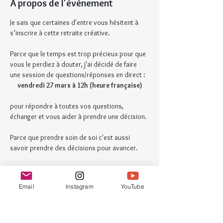
À propos de l'événement
Je sais que certaines d'entre vous hésitent à 
s’inscrire à cette retraite créative.
Parce que le temps est trop précieux pour que 
vous le perdiez à douter, j'ai décidé de faire 
une session de questions/réponses en direct :
vendredi 27 mars à 12h (heure française)
pour répondre à toutes vos questions, 
échanger et vous aider à prendre une décision.
Parce que prendre soin de soi c'est aussi 
savoir prendre des décisions pour avancer.
Je vous propose donc de vous inscrire ici pour 
qu'on puisse simplement discuter et voir 
Email
Instagram
YouTube
ensemble si ce stage est fait pour vous.
🎁 Les personnes inscrites recevront 
immédiatement un code de réduction valable 
sur les billets plein tarif pour les 3 prochaines 