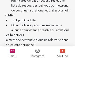
fournitures de base nécessaires et une 
liste de ressources qui vous permettront 
de continuer à pratiquer et d'aller plus loin.
Public
Tout public adulte
Ouvert à toute personne même sans 
aucune compétence créative ou artistique
​Les bénéfices
La méthode Zentangle® joue un rôle varié dans 
le bien-être personnel.
créativité et inspiration ;
confiance ;
Email
Instagram
YouTube
concentration ;
relaxation ;
bien-être ;
estime et meilleure image de soi ;
réduction de l’anxiété et du stress ;
vivre dans le moment présent ;
améliorer la coordination œil-main ;
nourrir son expression créative.
Intervenante
Laissez-vous guider un trait à la fois par 