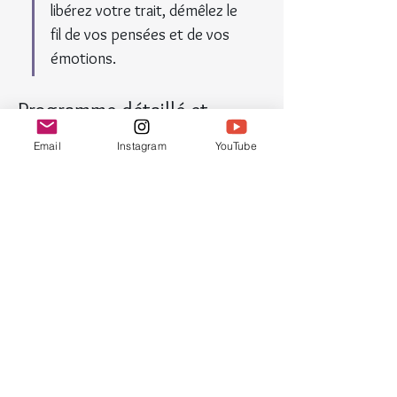
libérez votre trait, démêlez le 
fil de vos pensées et de vos 
émotions.
Programme détaillé et 
inscription :
Email
Instagram
YouTube
www.croquinotes-
gribouillage.com/product-
page/cyclopus-3
Partager cet événement