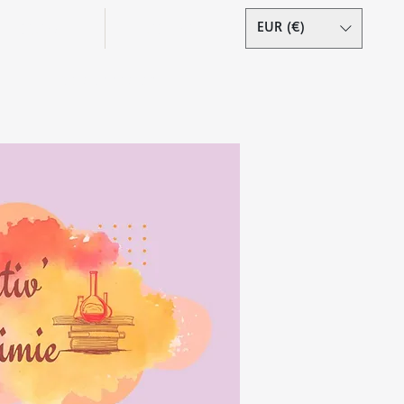
Podcast
Contact
EUR (€)
Se connecter
s droits réservés