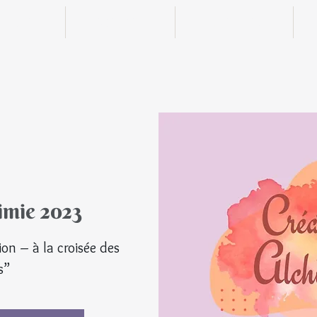
n ligne
Boutique
Actualités
imie 2023
© Tou
ion – à la croisée des
s”